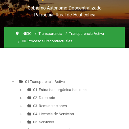
Gobierno Autónomo Descentralizado
Parroquial Rural de Huaticohca
INICIO
Transparencia
Transparencia Activa
08. Procesos Precontractuales
01 Transparencia Activa
▼
01. Estructura orgánica funcional
►
02. Directorio
►
03. Remuneraciones
04. Licencia de Servicios
05. Servicios