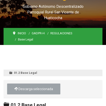
Gobierno Autónomo Descentralizado
Parroquial Rural San Vicente de
Huaticocha
INICIO
GADPR-H
REGULACIONES
Base Legal
01.2 Base Legal
Descarga seleccionada
Carpeta
01.2 Base Legal