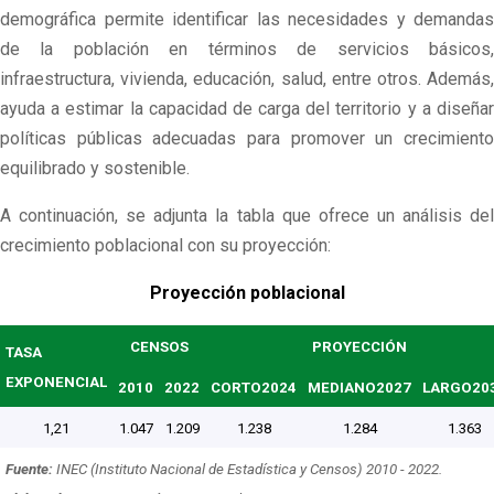
demográfica permite identificar las necesidades y demandas
de la población en términos de servicios básicos,
infraestructura, vivienda, educación, salud, entre otros. Además,
ayuda a estimar la capacidad de carga del territorio y a diseñar
políticas públicas adecuadas para promover un crecimiento
equilibrado y sostenible.
A continuación, se adjunta la tabla que ofrece un análisis del
crecimiento poblacional con su proyección:
Proyección poblacional
CENSOS
PROYECCIÓN
TASA
EXPONENCIAL
2010
2022
CORTO
2024
MEDIANO
2027
LARGO
20
1,21
1.047
1.209
1.238
1.284
1.363
Fuente:
INEC (Instituto Nacional de Estadística y Censos) 2010 - 2022.