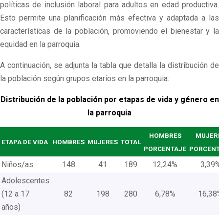
políticas de inclusión laboral para adultos en edad productiva.
Esto permite una planificación más efectiva y adaptada a las
características de la población, promoviendo el bienestar y la
equidad en la parroquia.
A continuación, se adjunta la tabla que detalla la distribución de
la población según grupos etarios en la parroquia:
Distribución de la población por etapas de vida y género en
la parroquia
HOMBRES
MUJER
ETAPA DE VIDA
HOMBRES
MUJERES
TOTAL
PORCENTAJE
PORCENT
Niños/as
148
41
189
12,24%
3,39
Adolescentes
(12 a 17
82
198
280
6,78%
16,38
años)