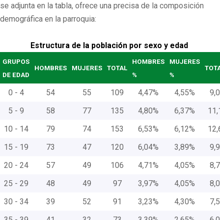
se adjunta en la tabla, ofrece una precisa de la composición
demográfica en la parroquia:
Estructura de la población por sexo y edad
GRUPOS
HOMBRES
MUJERES
HOMBRES
MUJERES
TOTAL
TOTA
DE EDAD
%
%
0 - 4
54
55
109
4,47%
4,55%
9,
5 - 9
58
77
135
4,80%
6,37%
11,
10 - 14
79
74
153
6,53%
6,12%
12,
15 - 19
73
47
120
6,04%
3,89%
9,
20 - 24
57
49
106
4,71%
4,05%
8,
25 - 29
48
49
97
3,97%
4,05%
8,
30 - 34
39
52
91
3,23%
4,30%
7,
35 - 39
41
32
73
3,39%
2,65%
6,