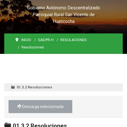
Gobierno Autónomo Descentralizado
Parroquial Rural San Vicente de
Huaticocha
INICIO
GADPR-H
REGULACIONES
Resoluciones
01.3.2 Resoluciones
Descarga seleccionada
Carpeta
01.3.2 Resoluciones