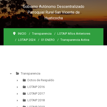
Gobierno Autónomo Descentralizado
Parroquial Rural San Vicente de
Huaticocha
INICIO
Transparencia
LOTAIP Años Anteriores
LOTAIP 2024
01 ENERO
Transparencia Activa
Transparencia
▼
Dctos de Respaldo
►
LOTAIP 2016
►
LOTAIP 2017
►
LOTAIP 2018
►
LOTAIP 2019