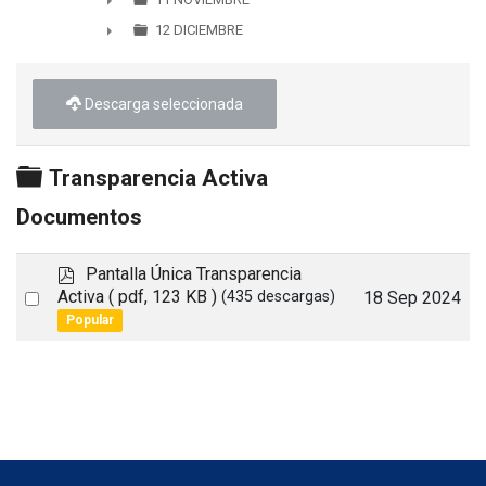
►
12 DICIEMBRE
►
Descarga seleccionada
Carpeta
Transparencia Activa
Documentos
p
Pantalla Única Transparencia
d
Select
Activa
( pdf, 123 KB )
18 Sep 2024
(435 descargas)
f
Popular
an
item