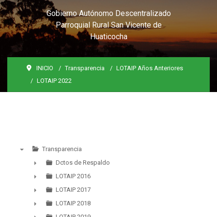
Gobierno Autónomo Descentralizado
Parroquial Rural San Vicente de
Huaticocha
INICIO
Transparencia
LOTAIP Años Anteriores
LOTAIP 2022
Transparencia
▼
Dctos de Respaldo
►
LOTAIP 2016
►
LOTAIP 2017
►
LOTAIP 2018
►
LOTAIP 2019