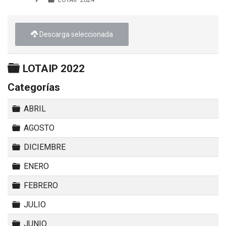
►
Descarga seleccionada
Carpeta
LOTAIP 2022
Categorías
Carpeta
ABRIL
Carpeta
AGOSTO
Carpeta
DICIEMBRE
Carpeta
ENERO
Carpeta
FEBRERO
Carpeta
JULIO
Carpeta
JUNIO